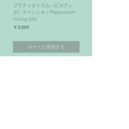
プラティセリウム（ビカクシ
ティムズ ツイスター｜'Ti
ダ）フーンシキ｜Platycerium
Twister' (vanhyningii x 
'Foong SiQi'
価格
￥4,800
価格
￥3,000
カートに追加する
お問い合わせ
Search
NAVIGAITION
HOME
SHOP