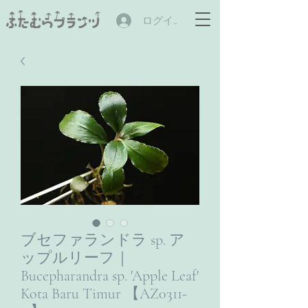
ログイン
ブセファランドラ sp. ア
ップルリーフ｜
Bucepharandra sp. 'Apple Leaf'
Kota Baru Timur 【AZ0311-