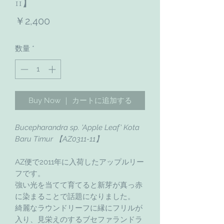
11】
価
￥2,400
格
数量
*
Buy Now ｜ カートに追加する
Bucepharandra sp. 'Apple Leaf' Kota
Baru Timur 【AZ0311-11】
AZ便で2011年に入荷したアップルリー
フです。
強い光を当てて育てると新芽が真っ赤
に染まることで話題になりました。
綺麗なラウンドリーフに縁にフリルが
入り、見栄えのするブセファランドラ