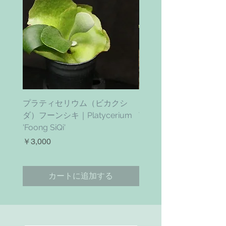
プラティセリウム（ビカクシ
ティムズ ツイスター｜'Ti
ダ）フーンシキ｜Platycerium
Twister' (vanhyningii x 
'Foong SiQi'
価格
￥4,800
価格
￥3,000
カートに追加する