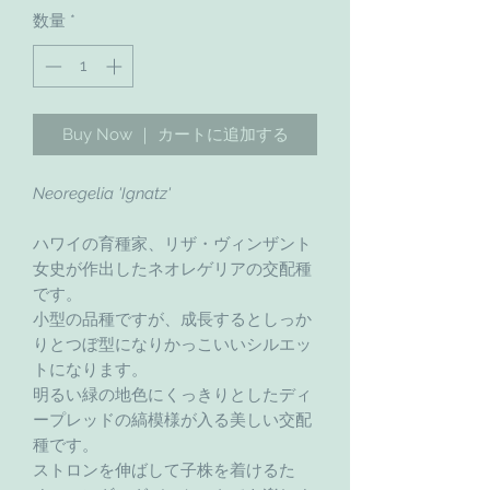
数量
*
Buy Now ｜ カートに追加する
Neoregelia 'Ignatz'
ハワイの育種家、リザ・ヴィンザント
女史が作出したネオレゲリアの交配種
です。
小型の品種ですが、成長するとしっか
りとつぼ型になりかっこいいシルエッ
トになります。
明るい緑の地色にくっきりとしたディ
ープレッドの縞模様が入る美しい交配
種です。
ストロンを伸ばして子株を着けるた