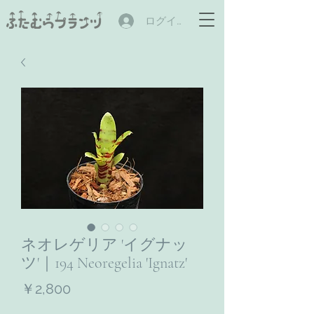
ログイン
ネオレゲリア 'イグナッ
ツ'｜194 Neoregelia 'Ignatz'
価
￥2,800
格