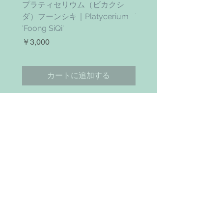
プラティセリウム（ビカクシ
ティムズ ツイスター｜'Ti
ダ）フーンシキ｜Platycerium
Twister' (vanhyningii x 
'Foong SiQi'
価格
￥4,800
価格
￥3,000
カートに追加する
お問い合わせ
Search
NAVIGAITION
HOME
SHOP