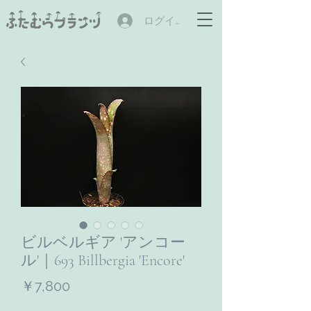
ログイン
ビルベルギア 'アンコー
ル'｜693 Billbergia 'Encore'
価
￥7,800
格