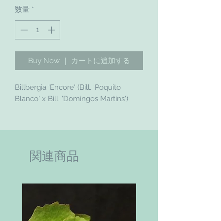
数量
*
Buy Now ｜ カートに追加する
Billbergia 'Encore' (Bill. 'Poquito
Blanco' x Bill. 'Domingos Martins')
関連商品