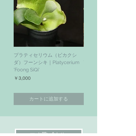
プラティセリウム（ビカクシ
ティムズ ツイスター｜'Ti
ダ）フーンシキ｜Platycerium
Twister' (vanhyningii x 
'Foong SiQi'
価格
￥4,800
価格
￥3,000
カートに追加する
お問い合わせ