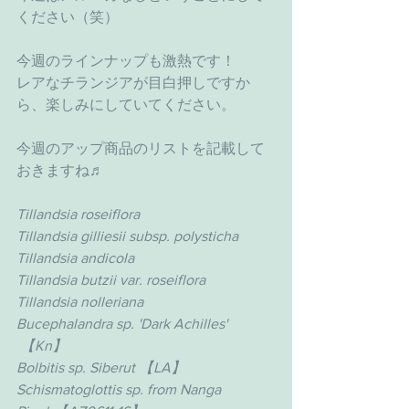
ください（笑）
今週のラインナップも激熱です！
レアなチランジアが目白押しですか
ら、楽しみにしていてください。
今週のアップ商品のリストを記載して
おきますね♬
Tillandsia roseiflora
Tillandsia gilliesii subsp. polysticha
Tillandsia andicola
Tillandsia butzii var. roseiflora
Tillandsia nolleriana
Bucephalandra sp. 'Dark Achilles' 
 【Kn】
Bolbitis sp. Siberut 【LA】
Schismatoglottis sp. from Nanga 