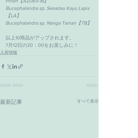
Pinoh【AZ0611-16】
Bucephalandra sp. Sekadau Kayu Lapis 
【LA】
Bucephalandra sp. Nanga Taman【TB】
以上10商品がアップされます。
7月12日の20：00をお楽しみに！
入荷情報
すべて表示
最新記事