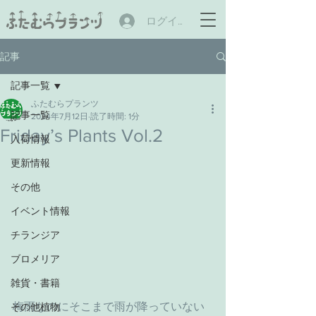
ログイン
記事
記事一覧
ふたむらプランツ
記事一覧
2024年7月12日
読了時間: 1分
Friday’s Plants Vol.2
入荷情報
更新情報
その他
イベント情報
チランジア
ブロメリア
雑貨・書籍
梅雨なのにそこまで雨が降っていない
その他植物