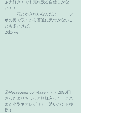
ぁ大好き！でも売れ残る自信しかな
い！！
・・・花とかきれいなんだよ・・・ツ
ボの奥で咲くから普通に気付かないこ
とも多いけど。
2株のみ！
②
Neoregelia coimbrae
・・・2980円
さっきよりちょっと模様入った！これ
また小型ネオレゲリア！渋いバンド模
様！