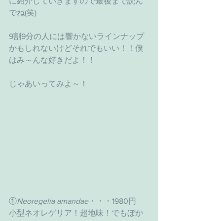
に紹介していきますので最後まで読ん
でね(笑)
9割9分の人には響かないラインナップ
かもしれないけどそれでもいい！！僕
はみ～んな好きだよ！！
じゃあいってみよ～！
①
Neoregelia amandae
・・・1980円
小型ネオレゲリア！超地味！でもぼか