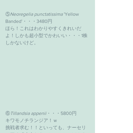
⑤
Neoregelia punctatissima
 'Yellow 
Banded'・・・3480円
ほら！これはわかりやすくきれいだ
よ！しかも超小型でかわいい・・・1株
しかないけど。
⑥
Tillandsia appenii
・・・5800円
キワモノチランジア！ｗ
挑戦者求む！！といっても、ナーセリ