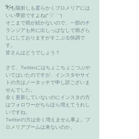
ラン
でも陽射しも柔らかくブロメリアには
いい季節ですよね(*´▽｀*)
そこまで雨が続かないので、一部のチ
ランジアも外に出しっぱなしで雨ざら
しにしておりますがすこぶる快調で
す。
皆さんはどうでしょう？
さて、Twitterにはちょこちょこつぶや
いてはいたのですが、インスタやサイ
トの方はノータッチで申し訳ございま
せんでした。
全く更新していないのにインスタの方
はフォロワーがちらほら増えてうれし
いですね。
Twitterの方は全く増えません事よ。ブ
ロメリアブームは来ないのか。