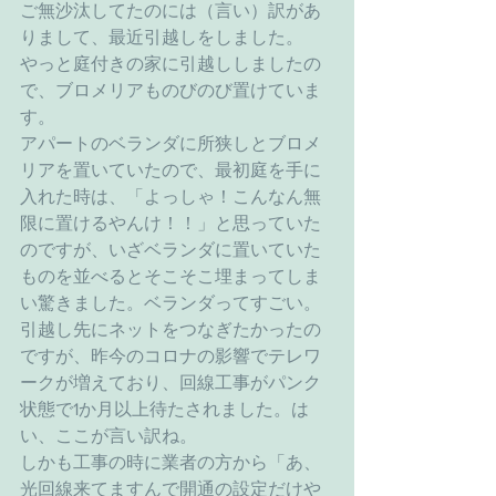
ご無沙汰してたのには（言い）訳があ
りまして、最近引越しをしました。
やっと庭付きの家に引越ししましたの
で、ブロメリアものびのび置けていま
す。
アパートのベランダに所狭しとブロメ
リアを置いていたので、最初庭を手に
入れた時は、「よっしゃ！こんなん無
限に置けるやんけ！！」と思っていた
のですが、いざベランダに置いていた
ものを並べるとそこそこ埋まってしま
い驚きました。ベランダってすごい。
引越し先にネットをつなぎたかったの
ですが、昨今のコロナの影響でテレワ
ークが増えており、回線工事がパンク
状態で1か月以上待たされました。は
い、ここが言い訳ね。
しかも工事の時に業者の方から「あ、
光回線来てますんで開通の設定だけや