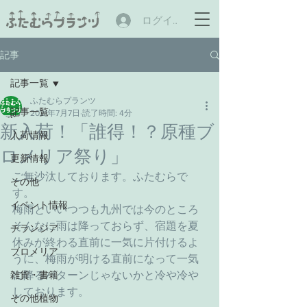
ログイン
記事
記事一覧
ふたむらプランツ
記事一覧
2021年7月7日
読了時間: 4分
新入荷！「誰得！？原種ブ
入荷情報
ロメリア祭り」
更新情報
ご無沙汰しております。ふたむらで
その他
す。
イベント情報
梅雨といいつつも九州では今のところ
そんなに雨は降っておらず、宿題を夏
チランジア
休みが終わる直前に一気に片付けるよ
ブロメリア
うに、梅雨が明ける直前になって一気
雑貨・書籍
に降るパターンじゃないかと冷や冷や
しております。
その他植物