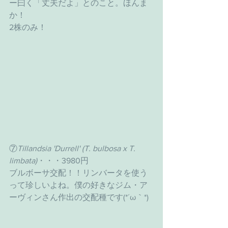
ー曰く「丈夫だよ」とのこと。ほんま
か！
2株のみ！
⑦
Tillandsia 'Durrell' (T. bulbosa x T. 
limbata)
・・・3980円
ブルボーサ交配！！リンバータを使う
って珍しいよね。僕の好きなジム・ア
ーヴィンさん作出の交配種です(*´ω｀*)