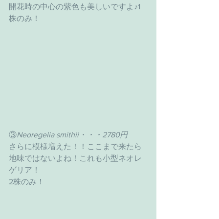
開花時の中心の紫色も美しいですよ♪1
株のみ！
③
Neoregelia smithii・・・2780円
さらに模様増えた！！ここまで来たら
地味ではないよね！これも小型ネオレ
ゲリア！
2株のみ！