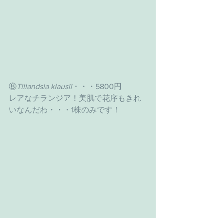
⑧
Tillandsia klausii
・・・5800円
レアなチランジア！美肌で花序もきれ
いなんだわ・・・1株のみです！