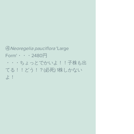
④
Neoregelia pauciflora 
'Large 
Form'・・・2480円
・・・ちょっとでかいよ！！子株も出
てる！！どう！？(必死) 1株しかない
よ！