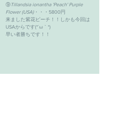
⑨
Tillandsia ionantha 'Peach' Purple 
Flower (USA)
・・・5800円
来ました紫花ピーチ！！しかも今回は
USAからです(*´ω｀*)
早い者勝ちです！！
⑩
Sincoraea rafaerii
・・・7800円
シンコラエア！ブルータス！！開花時
は全体が真っ赤で中心が緑、花は白で
す！